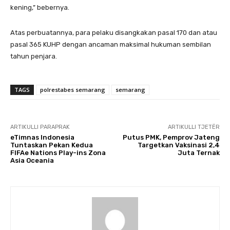
kening,” bebernya.
Atas perbuatannya, para pelaku disangkakan pasal 170 dan atau
pasal 365 KUHP dengan ancaman maksimal hukuman sembilan
tahun penjara.
TAGS
polrestabes semarang
semarang
ARTIKULLI PARAPRAK
ARTIKULLI TJETËR
eTimnas Indonesia
Putus PMK, Pemprov Jateng
Tuntaskan Pekan Kedua
Targetkan Vaksinasi 2,4
FIFAe Nations Play-ins Zona
Juta Ternak
Asia Oceania