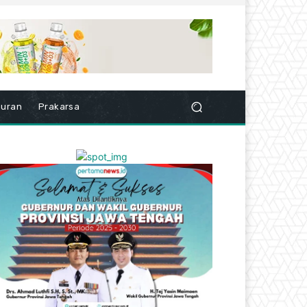
buran
Prakarsa