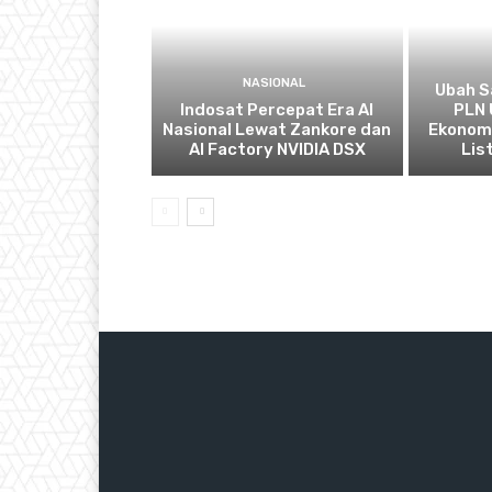
NASIONAL
Ubah S
Indosat Percepat Era AI
PLN 
Nasional Lewat Zankore dan
Ekonomi
AI Factory NVIDIA DSX
List