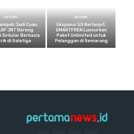
JATENG
JATENG
ampah Jadi Cuan,
Ekspansi 5G Berlanjut,
UIP JBT Dorong
SMARTFREN Luncurkan
 Sirkular Berbasis
Paket Unlimited untuk
rik di Salatiga
Pelanggan di Semarang