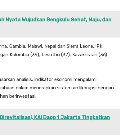
h Nyata Wujudkan Bengkulu Sehat, Maju, dan
a, Gambia, Malawi, Nepal dan Sierra Leone. IPK
gan Kolombia (39), Lesotho (37), Kazakhstan (36)
arkan analisis, indikator ekonomi mengalami
usahaan dalam menerapkan sistem antikorupsi dengan
an berinvestasi.
irevitalisasi, KAI Daop 1 Jakarta Tingkatkan