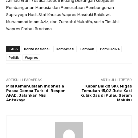
Ahmad Erani Yustika, Deputi Bidang Dukungan Kebijakan
Pembangunan Manusia dan Pemerataan Pembangunan
Suprayoga Hadi, Staf Khusus Wapres Masduki Baidlowi,
Muhammad Imam Aziz, dan Zumrotul Mukaffa, serta Tim Ahli
Wapres Farhat Brachma.
TAGS
Berita nasional
Demokrasi
Lombok
Pemilu2024
Politik
Wapres
ARTIKULLI PARAPRAK
ARTIKULLI TJETËR
Misi Kemanusiaan Indonesia
Kabar Baik!!! SKK Migas
Pasca Gempa Turki di Respon
Temukan 15,02 Juta Kaki
AFAD, Jalankan Misi
Kubik Gas di Pulau Seram
Antakaya
Maluku