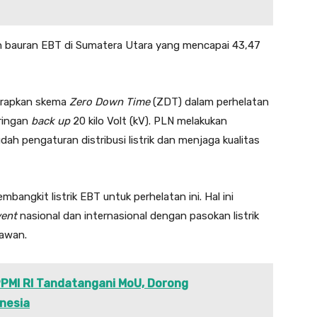
h bauran EBT di Sumatera Utara yang mencapai 43,47
nerapkan skema
Zero Down Time
(ZDT) dalam perhelatan
aringan
back up
20 kilo Volt (kV). PLN melakukan
ah pengaturan distribusi listrik dan menjaga kualitas
mbangkit listrik EBT untuk perhelatan ini. Hal ini
vent
nasional dan internasional dengan pasokan listrik
mawan.
PMI RI Tandatangani MoU, Dorong
onesia