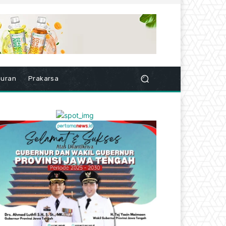
buran
Prakarsa