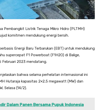
a Pembangkit Listrik Tenaga Mikro Hidro (PLTMH)
wujud komitmen mendukung energi bersih.
 berbasis Energi Baru Terbarukan (EBT) untuk mendukung
rahu supercepat F1 Powerboat (F1H2O) di Balige,
6 Februari 2023 mendatang.
elaskan bahwa selama perhelatan internasional ini
MH Hutaraja kapasitas 2×2,5 megawatt (MW) dan
, Selasa (14/2).
adir Dalam Panen Bersama Pupuk Indonesia