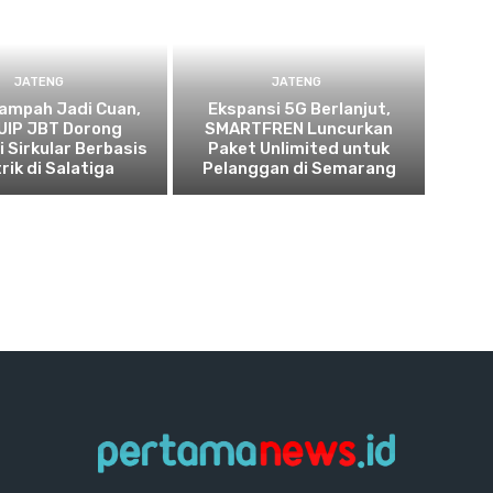
JATENG
JATENG
ampah Jadi Cuan,
Ekspansi 5G Berlanjut,
UIP JBT Dorong
SMARTFREN Luncurkan
 Sirkular Berbasis
Paket Unlimited untuk
rik di Salatiga
Pelanggan di Semarang