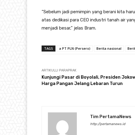
“Sebelum jadi pemimpin yang berani kita ha
atas dedikasi para CEO industri tanah air y
menjadi besar,” jelas Bram.
TAGS
a PT PLN (Persero)
Berita nasional
Beri
ARTIKULLI PARAPRAK
Kunjungi Pasar di Boyolali, Presiden Jokow
Harga Pangan Jelang Lebaran Turun
Tim PertamaNews
http://pertamanews.id