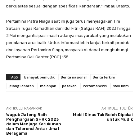
berkualitas sesuai dengan spesifikasi kendaraan,” imbau Brasto.
Pertamina Patra Niaga saat ini juga terus menyiagakan Tim
Satuan Tugas Ramadhan dan Idul Fitri (Satgas RAFI) 2023 hingga
2 Mei mengantisipasi masih adanya masyarakat yang melakukan
perjalanan arus balik. Untuk informasi lebih lanjut terkait produk
dan layanan Pertamina Siaga, masyarakat dapat menghubungi
Pertamina Call Center (PCC) 135.
TAGS
banayak pemudik
Berita nasional
Berita terkini
jelang lebaran
melonjak
pasokan
Pertamanews
stok bbm
ARTIKULLI PARAPRAK
ARTIKULLI TJETËR
Wagub Jateng Raih
Mobil Dinas Tak Boleh Dipakai
Penghargaan SHRK 2023
untuk Mudik
dalam Menjaga Kerukunan
dan Tolerensi Antar Umat
Beragama