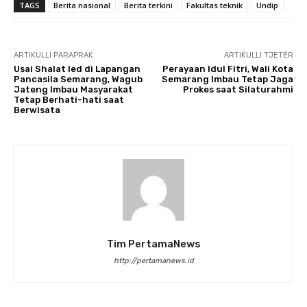
TAGS
Berita nasional
Berita terkini
Fakultas teknik
Undip
ARTIKULLI PARAPRAK
ARTIKULLI TJETËR
Usai Shalat Ied di Lapangan
Perayaan Idul Fitri, Wali Kota
Pancasila Semarang, Wagub
Semarang Imbau Tetap Jaga
Jateng Imbau Masyarakat
Prokes saat Silaturahmi
Tetap Berhati-hati saat
Berwisata
Tim PertamaNews
http://pertamanews.id