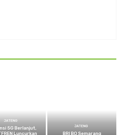
JATENG
JATENG
nsi 5G Berlanjut,
FREN Luncurkan
BRI BO Semarang