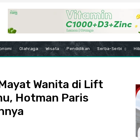
onomi
Olahraga
Wisata
Pendidikan
Serba-Serbi
Hi
ayat Wanita di Lift
u, Hotman Paris
annya