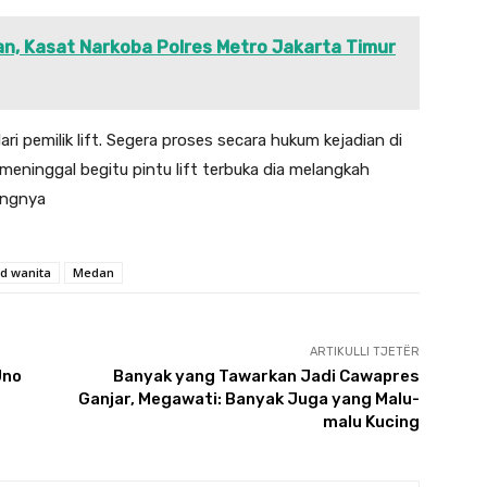
an, Kasat Narkoba Polres Metro Jakarta Timur
i pemilik lift. Segera proses secara hukum kejadian di
eninggal begitu pintu lift terbuka dia melangkah
ungnya
d wanita
Medan
ARTIKULLI TJETËR
Uno
Banyak yang Tawarkan Jadi Cawapres
Ganjar, Megawati: Banyak Juga yang Malu-
malu Kucing