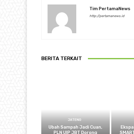
Tim PertamaNews
http://pertamanews.id
BERITA TERKAIT
JATENG
Ubah Sampah Jadi Cuan,
Ekspa
PLN UIP JBT Dorong
SMART