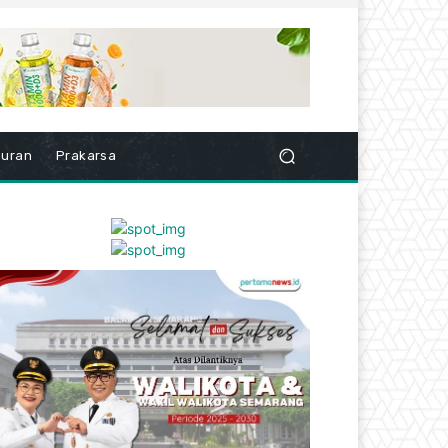
buran
Prakarsa