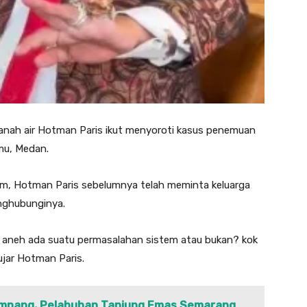
anah air Hotman Paris ikut menyoroti kasus penemuan
mu, Medan.
ram, Hotman Paris sebelumnya telah meminta keluarga
nghubunginya.
ak aneh ada suatu permasalahan sistem atau bukan? kok
 ujar Hotman Paris.
umpang, Pelabuhan Tanjung Emas Semarang