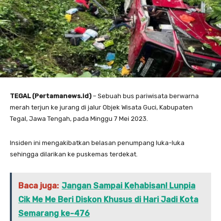
TEGAL (Pertamanews.id)
– Sebuah bus pariwisata berwarna
merah terjun ke jurang di jalur Objek Wisata Guci, Kabupaten
Tegal, Jawa Tengah, pada Minggu 7 Mei 2023.
Insiden ini mengakibatkan belasan penumpang luka-luka
sehingga dilarikan ke puskemas terdekat.
Baca juga:
Jangan Sampai Kehabisan! Lunpia
Cik Me Me Beri Diskon Khusus di Hari Jadi Kota
Semarang ke-476