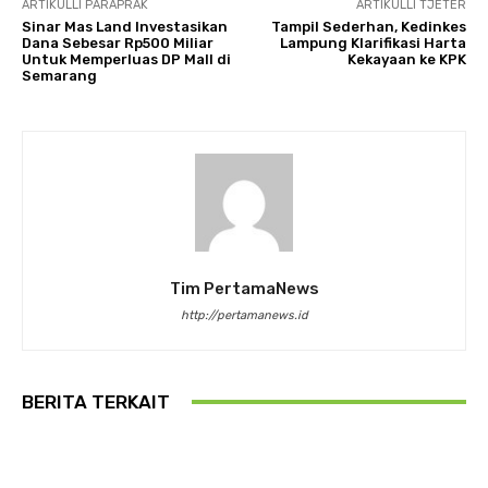
ARTIKULLI PARAPRAK
ARTIKULLI TJETËR
Sinar Mas Land Investasikan
Tampil Sederhan, Kedinkes
Dana Sebesar Rp500 Miliar
Lampung Klarifikasi Harta
Untuk Memperluas DP Mall di
Kekayaan ke KPK
Semarang
Tim PertamaNews
http://pertamanews.id
BERITA TERKAIT