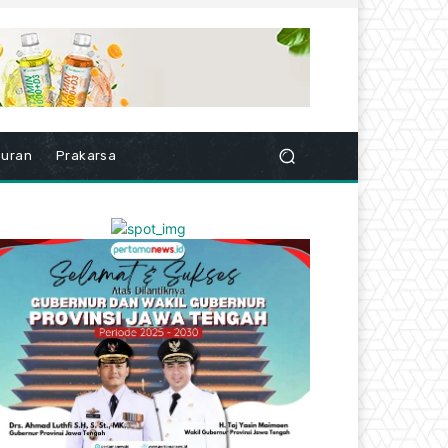
buran
Prakarsa