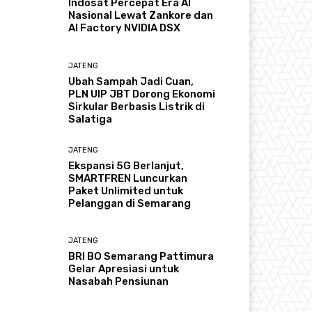
Indosat Percepat Era AI
Nasional Lewat Zankore dan
AI Factory NVIDIA DSX
JATENG
Ubah Sampah Jadi Cuan,
PLN UIP JBT Dorong Ekonomi
Sirkular Berbasis Listrik di
Salatiga
JATENG
Ekspansi 5G Berlanjut,
SMARTFREN Luncurkan
Paket Unlimited untuk
Pelanggan di Semarang
JATENG
BRI BO Semarang Pattimura
Gelar Apresiasi untuk
Nasabah Pensiunan