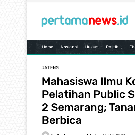
Home
Nasional
Hukum
Politik
Ek
JATENG
Mahasiswa Ilmu K
Pelatihan Public 
2 Semarang; Tana
Berbica