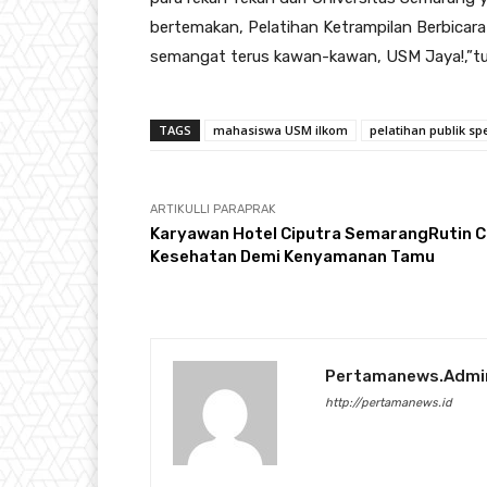
bertemakan, Pelatihan Ketrampilan Berbicara
semangat terus kawan-kawan, USM Jaya!,”t
TAGS
mahasiswa USM ilkom
pelatihan publik sp
ARTIKULLI PARAPRAK
Karyawan Hotel Ciputra SemarangRutin C
Kesehatan Demi Kenyamanan Tamu
Pertamanews.admi
http://pertamanews.id