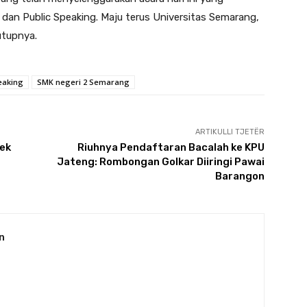
 dan Public Speaking. Maju terus Universitas Semarang,
utupnya.
eaking
SMK negeri 2 Semarang
ARTIKULLI TJETËR
ek
Riuhnya Pendaftaran Bacalah ke KPU
Jateng: Rombongan Golkar Diiringi Pawai
Barangon
n