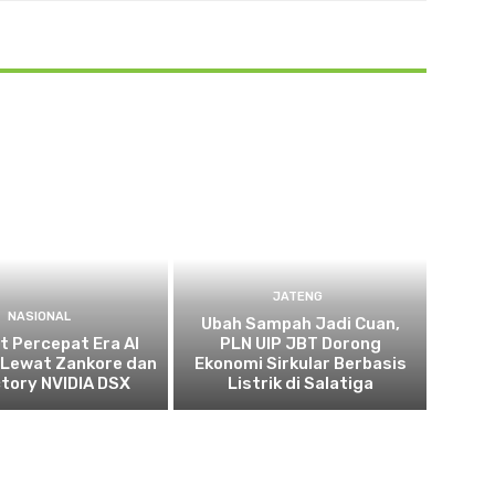
JATENG
NASIONAL
Ubah Sampah Jadi Cuan,
t Percepat Era AI
PLN UIP JBT Dorong
 Lewat Zankore dan
Ekonomi Sirkular Berbasis
ctory NVIDIA DSX
Listrik di Salatiga