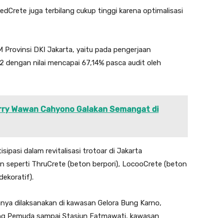
Crete juga terbilang cukup tinggi karena optimalisasi
 Provinsi DKI Jakarta, yaitu pada pengerjaan
2 dengan nilai mencapai 67,14% pasca audit oleh
erry Wawan Cahyono Galakan Semangat di
sipasi dalam revitalisasi trotoar di Jakarta
 seperti ThruCrete (beton berpori), LocooCrete (beton
ekoratif).
ranya dilaksanakan di kawasan Gelora Bung Karno,
ung Pemuda sampai Stasiun Fatmawati, kawasan