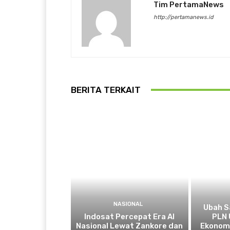
Tim PertamaNews
http://pertamanews.id
BERITA TERKAIT
NASIONAL
Ubah S
Indosat Percepat Era AI
PLN 
Nasional Lewat Zankore dan
Ekonomi