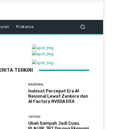
buran
Prakarsa
ERITA TERKINI
NASIONAL
Indosat Percepat Era AI
Nasional Lewat Zankore dan
AI Factory NVIDIA DSX
JATENG
Ubah Sampah Jadi Cuan,
PLN UIP JBT Dorong Ekonomi