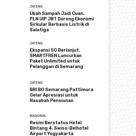
JATENG
Ubah Sampah Jadi Cuan,
PLN UIP JBT Dorong Ekonomi
Sirkular Berbasis Listrik di
Salatiga
JATENG
Ekspansi 5G Berlanjut,
SMARTFREN Luncurkan
Paket Unlimited untuk
Pelanggan di Semarang
JATENG
BRI BO Semarang Pattimura
Gelar Apresiasi untuk
Nasabah Pensiunan
NASIONAL
Resmi Berstatus Hotel
Bintang 4, Swiss-Belhotel
Airport Yogyakarta