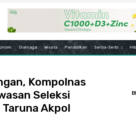
onomi
Olahraga
Wisata
Pendidikan
Serba-Serbi
Hi
angan, Kompolnas
asan Seleksi
B
 Taruna Akpol