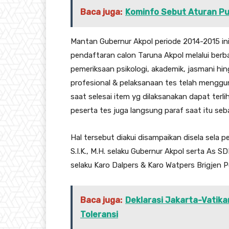
Baca juga:
Kominfo Sebut Aturan Pu
Mantan Gubernur Akpol periode 2014-2015 in
pendaftaran calon Taruna Akpol melalui berba
pemeriksaan psikologi, akademik, jasmani hi
profesional & pelaksanaan tes telah menggun
saat selesai item yg dilaksanakan dapat terli
peserta tes juga langsung paraf saat itu seba
Hal tersebut diakui disampaikan disela sela pe
S.I.K., M.H. selaku Gubernur Akpol serta As S
selaku Karo Dalpers & Karo Watpers Brigje
Baca juga:
Deklarasi Jakarta-Vatika
Toleransi