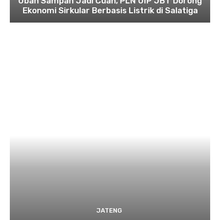
Ubah Sampah Jadi Cuan, PLN UIP JBT Dorong
Ekonomi Sirkular Berbasis Listrik di Salatiga
JATENG