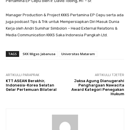
Pertamina EP Cepu oleh Ir. David Tobing, MT – Sr.
Manager Production & Project KKKS Pertamina EP Cepu serta ada
juga podcast Tips & Trik untuk Mempersiapkan Diri Masuk Dunia
Kerja oleh Andri Sumihar Simbolon – Head External Relations &
Media Communication KKKS Saka Indonesia Pangkah Ltd.
TAGS
SKK Migas Jabanusa
Universitas Mataram
ARTIKULLI PARAPRAK
ARTIKULLI TJETËR
KTT ASEAN Berakhir,
Jaksa Agung Dianugerahi
Indonesia-Korea Selatan
Penghargaan Nawacita
Gelar Pertemuan Bilateral
Award Kategori Penegakan
Hukum