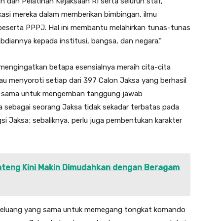
 dan Pelatihan Kejaksaan RI serta seluruh staf,
kasi mereka dalam memberikan bimbingan, ilmu
eserta PPPJ. Hal ini membantu melahirkan tunas-tunas
iannya kepada institusi, bangsa, dan negara.”
engingatkan betapa esensialnya meraih cita-cita
au menyoroti setiap dari 397 Calon Jaksa yang berhasil
ang sama untuk mengemban tanggung jawab
 sebagai seorang Jaksa tidak sekadar terbatas pada
 Jaksa; sebaliknya, perlu juga pembentukan karakter
teng Kini Makin Dimudahkan dengan Beragam
peluang yang sama untuk memegang tongkat komando