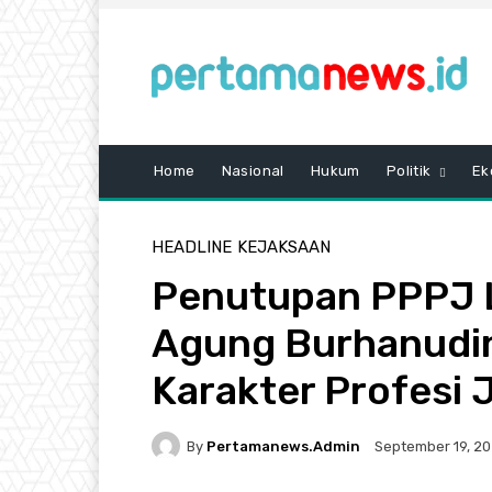
Home
Nasional
Hukum
Politik
Ek
HEADLINE
KEJAKSAAN
Penutupan PPPJ 
Agung Burhanudin
Karakter Profesi 
By
Pertamanews.admin
September 19, 2