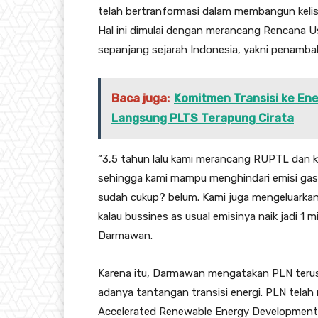
telah bertranformasi dalam membangun kelistr
Hal ini dimulai dengan merancang Rencana U
sepanjang sejarah Indonesia, yakni penamba
Baca juga:
Komitmen Transisi ke Ener
Langsung PLTS Terapung Cirata
“3,5 tahun lalu kami merancang RUPTL dan 
sehingga kami mampu menghindari emisi gas 
sudah cukup? belum. Kami juga mengeluarkan
kalau bussines as usual emisinya naik jadi 1 m
Darmawan.
Karena itu, Darmawan mengatakan PLN terus
adanya tantangan transisi energi. PLN telah 
Accelerated Renewable Energy Development 