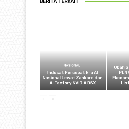
BERITA TERKAIT
NASIONAL
Ubah S
Indosat Percepat Era AI
PLN 
Nasional Lewat Zankore dan
Ekonomi
AI Factory NVIDIA DSX
List