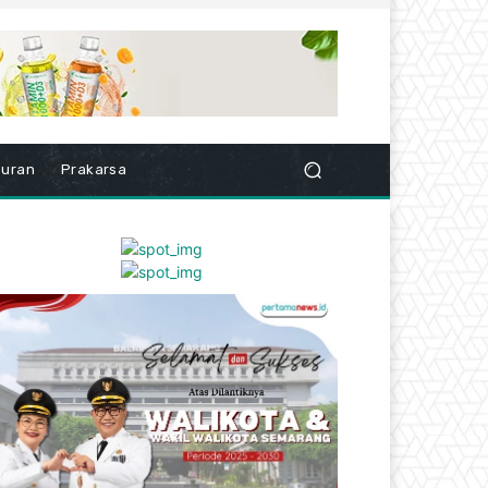
buran
Prakarsa