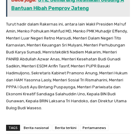
Bantuan Hibah Pemprov Jateng
Turut hadir dalam Rakernas ini, antara lain Wakil Presiden Ma’ruf
Amin, Menko Polhukam Mahfud MD, Menko PMK Muhadjir Effendy,
Menteri Luar Negeri Retno Marsudi, Menteri Dalam Negeri Tito
Karnavian, Menteri Keuangan Sri Mulyani, Menteri Perhubungan
Budi Karya Sumadi, Menristekdikti Nadiem Makarim, Menteri
PANRB Abdullah Azwar Anas, Menteri Kesehatan Budi Gunadi
Sadikin, Menteri ESDM Arifin Tasrif, Menteri PUPR Basuki
Hadimuljono, Sekretaris Kabinet Pramono Anung, Menteri Hukum
dan HAM Yasonna Laoly, Menteri Sosial Tri Rismaharini, Menteri
PPPA I Gusti Ayu Bintang Puspayoga, Menteri Pariwisata dan
Ekonomi Kreatif Sandiaga Salahuddin Uno, Kepala BIN Budi
Gunawan, Kepala BRIN Laksana Tri Handoko, dan Direktur Utama
Bulog Budi Waseso.
TAGS
Berita nasional
Berita terkini
Pertamanews