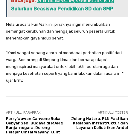
Baca juga:
Keren!!! Hotel Ciputra Semarang
Salurkan Beasiswa Pendidikan SD dan SMP
Melalui acara Fun Walk ini, pihaknya ingin menumbuhkan
semangat kerukunan dan mengajak seluruh peserta untuk
menerapkan gaya hidup sehat.
“Kami sangat senang acara ini mendapat perhatian positif dari
warga Semarang di Simpang Lima, dan berharap dapat
menginspirasi masyarakat untuk lebih aktif berolahraga dan
menjaga kesehatan seperti yang kami lakukan dalam acara ini,”
ujar Erny.
ARTIKULLI PARAPRAK
ARTIKULLI TJETËR
Ferry Wawan Cahyono Buka
Jelang Nataru, PLN Pastikan
Gebyar Seni Budaya di MAN 2
Kesiapan Infrastruktur dan
Banjarnegara, Dorong
Layanan Kelistrikan Andal
Pelajar Cintai Wayang Kulit