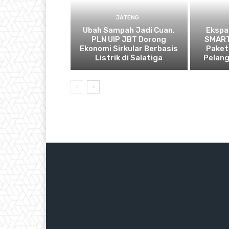
JATENG
Ubah Sampah Jadi Cuan,
Ekspa
PLN UIP JBT Dorong
SMART
Ekonomi Sirkular Berbasis
Paket
Listrik di Salatiga
Pelan