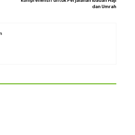
Komprehensif untuk Perjalanan Ibadah Haji
dan Umrah
n