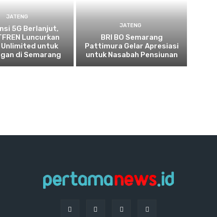
JATENG
JATENG
nsi 5G Berlanjut,
FREN Luncurkan
BRI BO Semarang
 Unlimited untuk
Pattimura Gelar Apresiasi
ggan di Semarang
untuk Nasabah Pensiunan