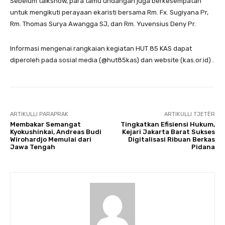
Sebelum talkshow, para tamu undangan juga berkesempatan
untuk mengikuti perayaan ekaristi bersama Rm. Fx. Sugiyana Pr,
Rm. Thomas Surya Awangga SJ, dan Rm. Yuvensius Deny Pr.
Informasi mengenai rangkaian kegiatan HUT 85 KAS dapat
diperoleh pada sosial media (@hut85kas) dan website (kas.or.id) .
ARTIKULLI PARAPRAK
ARTIKULLI TJETËR
Membakar Semangat
Tingkatkan Efisiensi Hukum,
Kyokushinkai, Andreas Budi
Kejari Jakarta Barat Sukses
Wirohardjo Memulai dari
Digitalisasi Ribuan Berkas
Jawa Tengah
Pidana