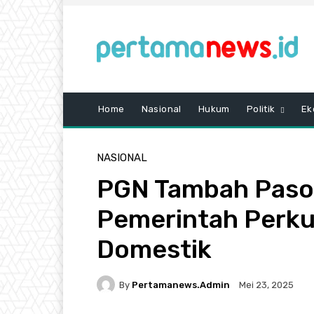
Home
Nasional
Hukum
Politik
Ek
NASIONAL
PGN Tambah Pasok
Pemerintah Perkua
Domestik
By
Pertamanews.admin
Mei 23, 2025