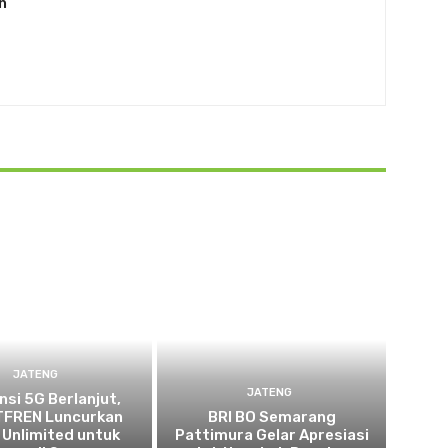
n
JATENG
JATENG
nsi 5G Berlanjut,
FREN Luncurkan
BRI BO Semarang
 Unlimited untuk
Pattimura Gelar Apresiasi