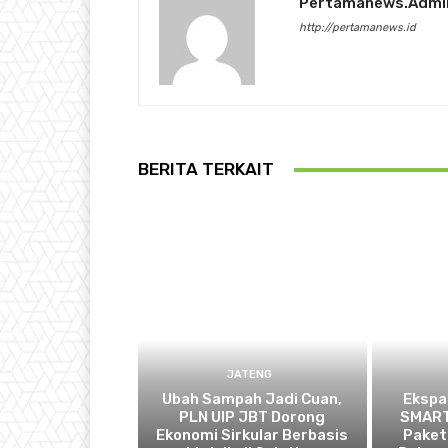
Pertamanews.admi
http://pertamanews.id
BERITA TERKAIT
JATENG
Ubah Sampah Jadi Cuan,
Ekspa
PLN UIP JBT Dorong
SMART
Ekonomi Sirkular Berbasis
Paket