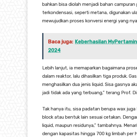
bahkan bisa diolah menjadi bahan campuran p
terkondensasi, seperti metana, digunakan u
mewujudkan proses konversi energi yang nyar
Baca juga:
Keberhasilan MyPertami
2024
Lebih lanjut, ia memaparkan bagaimana proses
dalam reaktor, lalu dihasilkan tiga produk. 
menghasilkan dua jenis liquid. Sisa gasnya 
jadi tidak ada yang terbuang,” terang Prof. Di
Tak hanya itu, sisa padatan berupa wax juga 
block atau bentuk lain sesuai cetakan. Dengan 
liquid, maupun residunya,” tambahnya. Menarik
dengan kapasitas hingga 700 kg limbah per ha