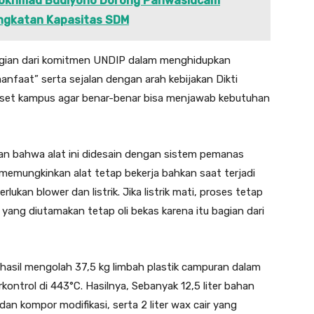
 Rokhmad Budiyono Dorong Panwaslucam
ngkatan Kapasitas SDM
i bagian dari komitmen UNDIP dalam menghidupkan
aat” serta sejalan dengan arah kebijakan Dikti
iset kampus agar benar-benar bisa menjawab kebutuhan
an bahwa alat ini didesain dengan sistem pemanas
 memungkinkan alat tetap bekerja bahkan saat terjadi
lukan blower dan listrik. Jika listrik mati, proses tetap
pi yang diutamakan tetap oli bekas karena itu bagian dari
rhasil mengolah 37,5 kg limbah plastik campuran dalam
kontrol di 443°C. Hasilnya, Sebanyak 12,5 liter bahan
dan kompor modifikasi, serta 2 liter wax cair yang