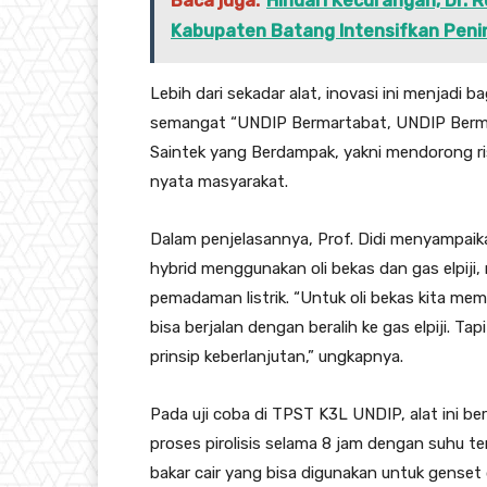
Baca juga:
Hindari Kecurangan, Dr.
Kabupaten Batang Intensifkan Peni
Lebih dari sekadar alat, inovasi ini menjad
semangat “UNDIP Bermartabat, UNDIP Bermanf
Saintek yang Berdampak, yakni mendorong r
nyata masyarakat.
Dalam penjelasannya, Prof. Didi menyampaik
hybrid menggunakan oli bekas dan gas elpiji,
pemadaman listrik. “Untuk oli bekas kita memer
bisa berjalan dengan beralih ke gas elpiji. Ta
prinsip keberlanjutan,” ungkapnya.
Pada uji coba di TPST K3L UNDIP, alat ini be
proses pirolisis selama 8 jam dengan suhu ter
bakar cair yang bisa digunakan untuk genset 