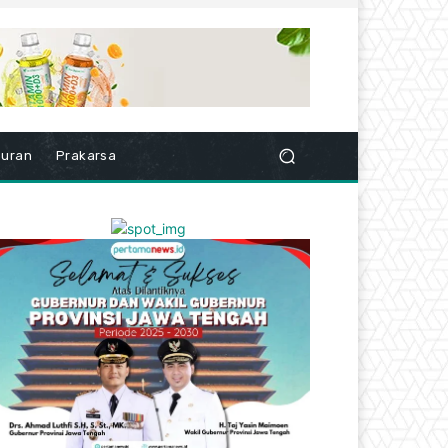
buran
Prakarsa