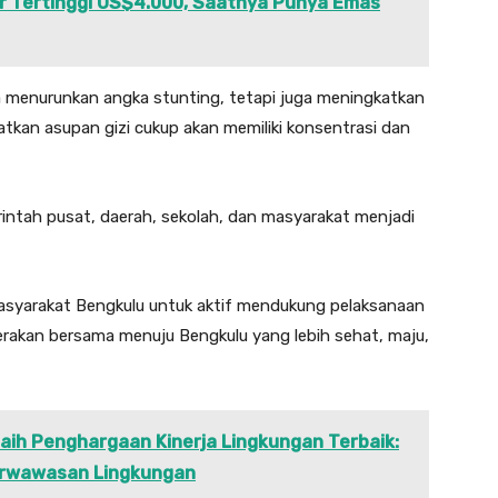
 Tertinggi US$4.000, Saatnya Punya Emas
ya menurunkan angka stunting, tetapi juga meningkatkan
tkan asupan gizi cukup akan memiliki konsentrasi dan
ntah pusat, daerah, sekolah, dan masyarakat menjadi
masyarakat Bengkulu untuk aktif mendukung pelaksanaan
gerakan bersama menuju Bengkulu yang lebih sehat, maju,
aih Penghargaan Kinerja Lingkungan Terbaik:
rwawasan Lingkungan