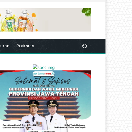
buran
Prakarsa