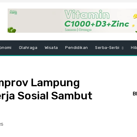
onomi
Olahraga
Wisata
Pendidikan
Serba-Serbi
Hi
emprov Lampung
rja Sosial Sambut
B
25