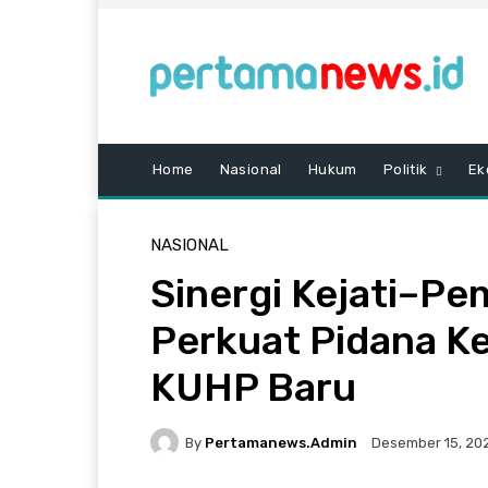
Home
Nasional
Hukum
Politik
Ek
NASIONAL
Sinergi Kejati–P
Perkuat Pidana Ke
KUHP Baru
By
Pertamanews.admin
Desember 15, 20