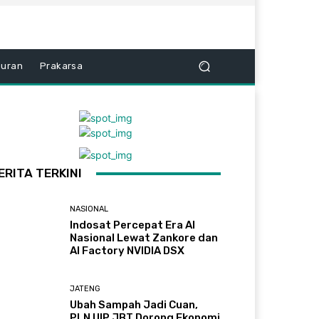
buran
Prakarsa
ERITA TERKINI
NASIONAL
Indosat Percepat Era AI
Nasional Lewat Zankore dan
AI Factory NVIDIA DSX
JATENG
Ubah Sampah Jadi Cuan,
PLN UIP JBT Dorong Ekonomi