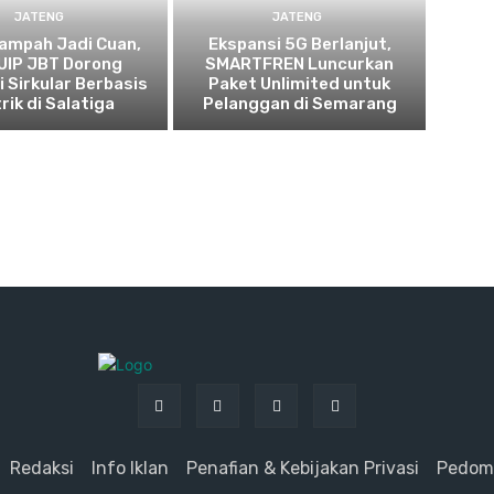
JATENG
JATENG
ampah Jadi Cuan,
Ekspansi 5G Berlanjut,
UIP JBT Dorong
SMARTFREN Luncurkan
 Sirkular Berbasis
Paket Unlimited untuk
rik di Salatiga
Pelanggan di Semarang
Redaksi
Info Iklan
Penafian & Kebijakan Privasi
Pedoma