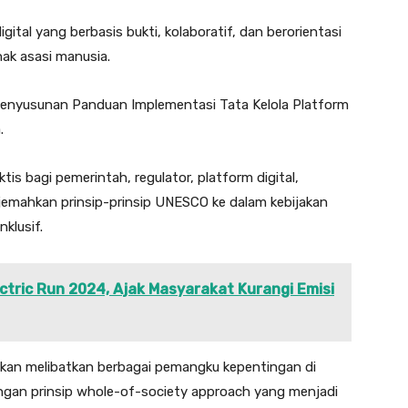
gital yang berbasis bukti, kolaboratif, dan berorientasi
hak asasi manusia.
penyusunan Panduan Implementasi Tata Kelola Platform
.
is bagi pemerintah, regulator, platform digital,
jemahkan prinsip-prinsip UNESCO ke dalam kebijakan
klusif.
ctric Run 2024, Ajak Masyarakat Kurangi Emisi
an melibatkan berbagai pemangku kepentingan di
dengan prinsip whole-of-society approach yang menjadi