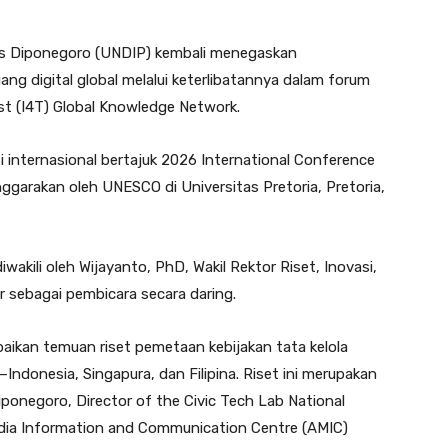
as Diponegoro (UNDIP) kembali menegaskan
ng digital global melalui keterlibatannya dalam forum
st (I4T) Global Knowledge Network.
i internasional bertajuk 2026 International Conference
ggarakan oleh UNESCO di Universitas Pretoria, Pretoria,
akili oleh Wijayanto, PhD, Wakil Rektor Riset, Inovasi,
r sebagai pembicara secara daring.
ikan temuan riset pemetaan kebijakan tata kelola
—Indonesia, Singapura, dan Filipina. Riset ini merupakan
Diponegoro, Director of the Civic Tech Lab National
edia Information and Communication Centre (AMIC)