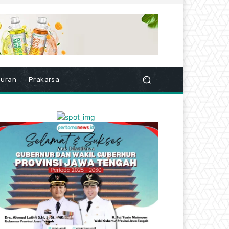
buran
Prakarsa