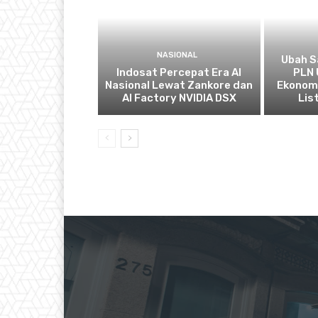
NASIONAL
Ubah S
Indosat Percepat Era AI
PLN 
Nasional Lewat Zankore dan
Ekonomi
AI Factory NVIDIA DSX
List