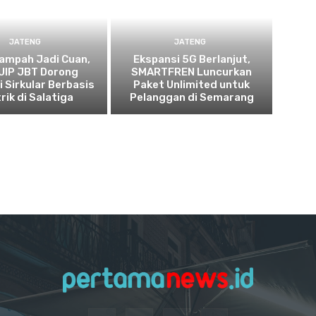
JATENG
JATENG
ampah Jadi Cuan,
Ekspansi 5G Berlanjut,
UIP JBT Dorong
SMARTFREN Luncurkan
 Sirkular Berbasis
Paket Unlimited untuk
rik di Salatiga
Pelanggan di Semarang