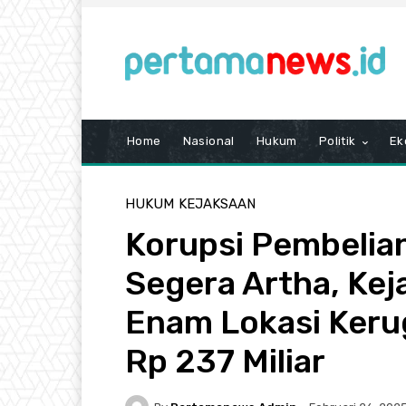
Home
Nasional
Hukum
Politik
Ek
HUKUM
KEJAKSAAN
Korupsi Pembelian
Segera Artha, Kej
Enam Lokasi Keru
Rp 237 Miliar