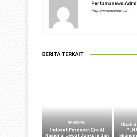
Pertamanews.admi
http://pertamanews.id
BERITA TERKAIT
NASIONAL
Ubah S
Indosat Percepat Era AI
PLN 
Nasional Lewat Zankore dan
Ekonomi