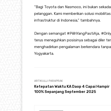
“Bagi Toyota dan Nasmoco, ini bukan sekadar
pelanggan. Kami memberikan solusi mobilita
infrastruktur di Indonesia,” tambahnya.
Dengan semangat #PilihYangPastiAja, #On
terus meneguhkan posisinya sebagai diler te
menghadirkan pengalaman berkendara tanpa 
Yogyakarta.
ARTIKULLI PARAPRAK
Ketepatan Waktu KA Daop 4 Capai Hampir
100% Sepanjang September 2025