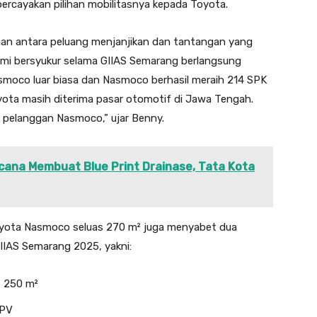
rcayakan pilihan mobilitasnya kepada Toyota.
uan antara peluang menjanjikan dan tantangan yang
 Kami bersyukur selama GIIAS Semarang berlangsung
moco luar biasa dan Nasmoco berhasil meraih 214 SPK
oyota masih diterima pasar otomotif di Jawa Tengah.
n pelanggan Nasmoco,” ujar Benny.
na Membuat Blue Print Drainase, Tata Kota
oyota Nasmoco seluas 270 m² juga menyabet dua
IIAS Semarang 2025, yakni:
s 250 m²
MPV