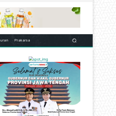
buran
Prakarsa