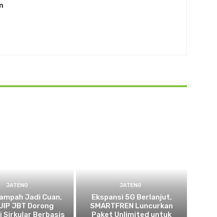
n
JATENG
JATENG
ampah Jadi Cuan,
Ekspansi 5G Berlanjut,
UIP JBT Dorong
SMARTFREN Luncurkan
 Sirkular Berbasis
Paket Unlimited untuk