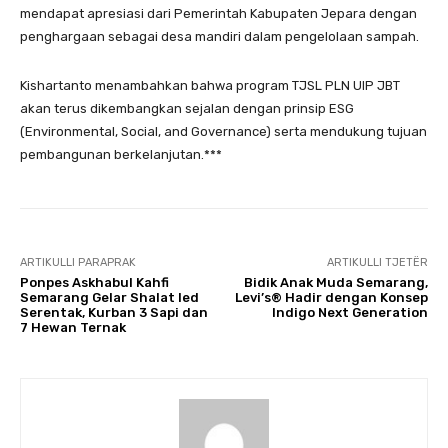
mendapat apresiasi dari Pemerintah Kabupaten Jepara dengan
penghargaan sebagai desa mandiri dalam pengelolaan sampah.
Kishartanto menambahkan bahwa program TJSL PLN UIP JBT
akan terus dikembangkan sejalan dengan prinsip ESG
(Environmental, Social, and Governance) serta mendukung tujuan
pembangunan berkelanjutan.***
ARTIKULLI PARAPRAK
ARTIKULLI TJETËR
Ponpes Askhabul Kahfi
Bidik Anak Muda Semarang,
Semarang Gelar Shalat Ied
Levi’s® Hadir dengan Konsep
Serentak, Kurban 3 Sapi dan
Indigo Next Generation
7 Hewan Ternak