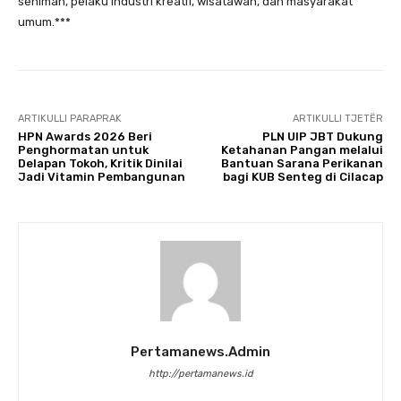
seniman, pelaku industri kreatif, wisatawan, dan masyarakat
umum.***
ARTIKULLI PARAPRAK
ARTIKULLI TJETËR
HPN Awards 2026 Beri
PLN UIP JBT Dukung
Penghormatan untuk
Ketahanan Pangan melalui
Delapan Tokoh, Kritik Dinilai
Bantuan Sarana Perikanan
Jadi Vitamin Pembangunan
bagi KUB Senteg di Cilacap
Pertamanews.admin
http://pertamanews.id