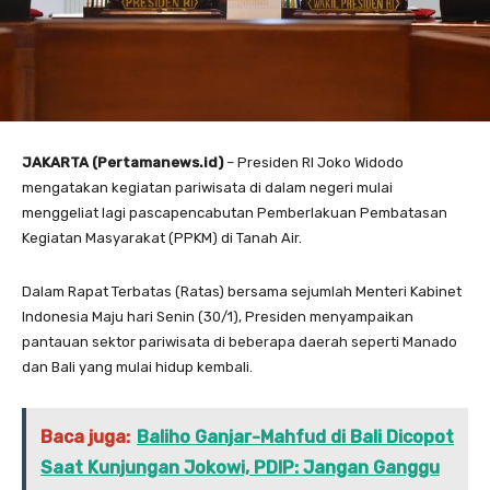
JAKARTA (Pertamanews.id)
– Presiden RI Joko Widodo
mengatakan kegiatan pariwisata di dalam negeri mulai
menggeliat lagi pascapencabutan Pemberlakuan Pembatasan
Kegiatan Masyarakat (PPKM) di Tanah Air.
Dalam Rapat Terbatas (Ratas) bersama sejumlah Menteri Kabinet
Indonesia Maju hari Senin (30/1), Presiden menyampaikan
pantauan sektor pariwisata di beberapa daerah seperti Manado
dan Bali yang mulai hidup kembali.
Baca juga:
Baliho Ganjar-Mahfud di Bali Dicopot
Saat Kunjungan Jokowi, PDIP: Jangan Ganggu