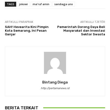
TAGS
jokowi
ma'ruf amin
sandiaga uno
ARTIKULLI PARAPRAK
ARTIKULLI TJETËR
SAH! Hevearita Kini Pimpin
Pemerintah Dorong Daya Beli
Kota Semarang, Ini Pesan
Masyarakat dan Investasi
Ganjar
Sektor Swasta
Bintang Diega
http://pertamanews.id
BERITA TERKAIT