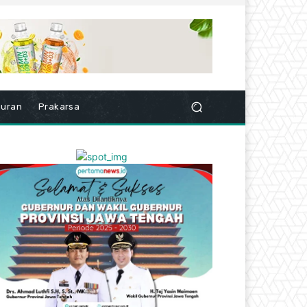
buran
Prakarsa