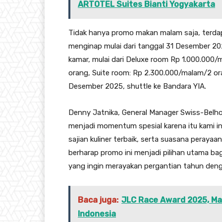
ARTOTEL Suites Bianti Yogyakarta
Tidak hanya promo makan malam saja, terdap
menginap mulai dari tanggal 31 Desember 202
kamar, mulai dari Deluxe room Rp 1.000.000
orang, Suite room: Rp 2.300.000/malam/2 or
Desember 2025, shuttle ke Bandara YIA.
Denny Jatnika, General Manager Swiss-Belhot
menjadi momentum spesial karena itu kami 
sajian kuliner terbaik, serta suasana peraya
berharap promo ini menjadi pilihan utama b
yang ingin merayakan pergantian tahun den
Baca juga:
JLC Race Award 2025, Ma
Indonesia