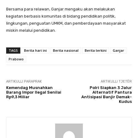
Bersama para relawan, Ganjar mengaku akan melakukan
kegiatan berbasis komunitas di bidang pendidikan politik,
lingkungan, penguatan UMKM, dan pemberdayaan masyarakat
miskin melalui pendidikan.
TAGS
Berita hari ini
Berita nasional
Berita terkini
Ganjar
Prabowo
ARTIKULLI PARAPRAK
ARTIKULLI TJETËR
Kemendag Musnahkan
Polri Siapkan 3 Jalur
Barang Impor Ilegal Senilai
Alternatif Pantura
Rp9,3 Miliar
Antisipasi Banjir Demak-
Kudus