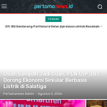
TERKINI
Resmi Berstatus Hotel Bintang 4, Swiss-Belhotel Airport
Yogyakarta Hadirkan Layanan Berstandar Internasional
JATENG
Ubah Sampah Jadi Cuan, PLN UIP JBT
Dorong Ekonomi Sirkular Berbasis
Listrik di Salatiga
Pertamanews.admin
-
Agustus 5, 2026