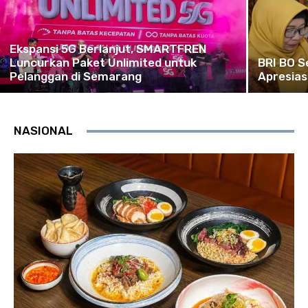
Ekspansi 5G Berlanjut, SMARTFREN
Luncurkan Paket Unlimited untuk
BRI BO S
Pelanggan di Semarang
Apresias
NASIONAL