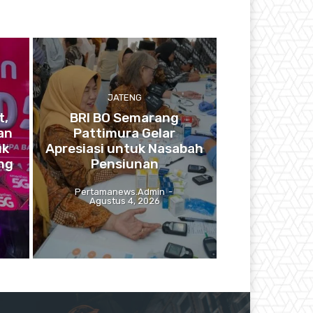
JATENG
t,
BRI BO Semarang
an
Pattimura Gelar
uk
Apresiasi untuk Nasabah
ng
Pensiunan
Pertamanews.admin
-
Agustus 4, 2026