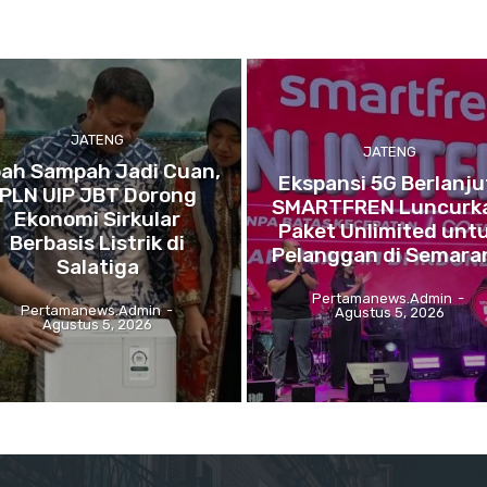
JATENG
JATENG
ah Sampah Jadi Cuan,
Ekspansi 5G Berlanju
PLN UIP JBT Dorong
SMARTFREN Luncurk
Ekonomi Sirkular
Paket Unlimited unt
Berbasis Listrik di
Pelanggan di Semara
Salatiga
Pertamanews.admin
-
Pertamanews.admin
-
Agustus 5, 2026
Agustus 5, 2026