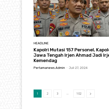
HEADLINE
Kapolri Mutasi 157 Personel, Kapo
Jawa Tengah Irjen Ahmad Jadi Irj
Kemendag
Pertamanews.admin
-
Juli 27, 2024
...
1
2
3
102