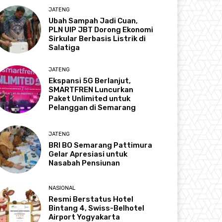
JATENG
Ubah Sampah Jadi Cuan,
PLN UIP JBT Dorong Ekonomi
Sirkular Berbasis Listrik di
Salatiga
JATENG
Ekspansi 5G Berlanjut,
SMARTFREN Luncurkan
Paket Unlimited untuk
Pelanggan di Semarang
JATENG
BRI BO Semarang Pattimura
Gelar Apresiasi untuk
Nasabah Pensiunan
NASIONAL
Resmi Berstatus Hotel
Bintang 4, Swiss-Belhotel
Airport Yogyakarta