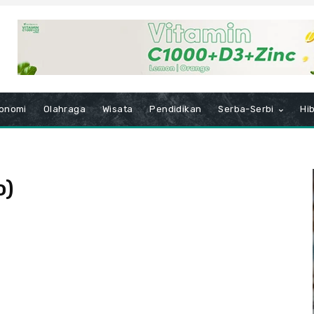
onomi
Olahraga
Wisata
Pendidikan
Serba-Serbi
Hi
o)