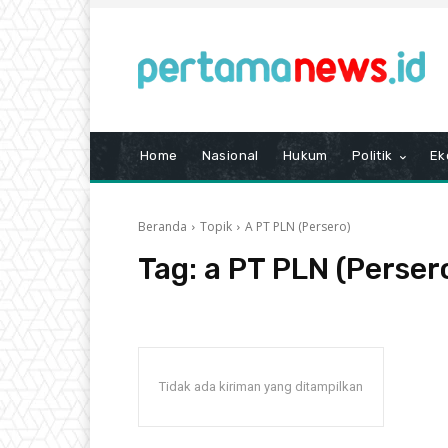
Home
Nasional
Hukum
Politik
Ek
Beranda
Topik
A PT PLN (Persero)
Tag:
a PT PLN (Perser
Tidak ada kiriman yang ditampilkan