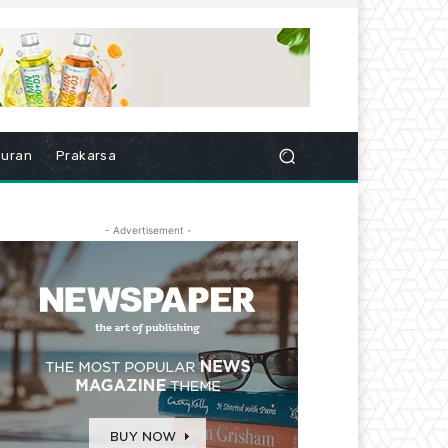
buran
Prakarsa
- Advertisement -