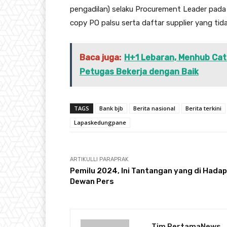
pengadilan) selaku Procurement Leader pada
copy PO palsu serta daftar supplier yang tida
Baca juga:
H+1 Lebaran, Menhub Cat
Petugas Bekerja dengan Baik
TAGS
Bank bjb
Berita nasional
Berita terkini
Lapaskedungpane
ARTIKULLI PARAPRAK
Pemilu 2024, Ini Tantangan yang di Hadap
Dewan Pers
Tim PertamaNews