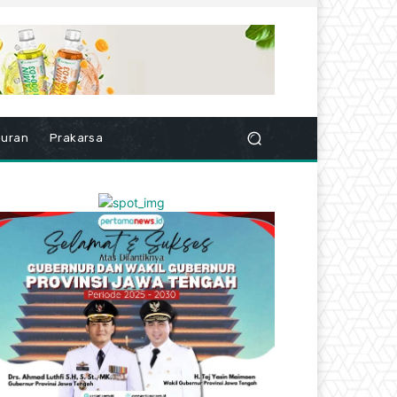
buran
Prakarsa