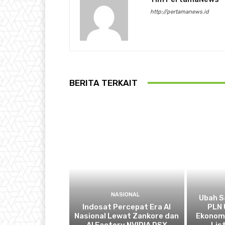
http://pertamanews.id
BERITA TERKAIT
NASIONAL
Ubah S
Indosat Percepat Era AI
PLN 
Nasional Lewat Zankore dan
Ekonomi