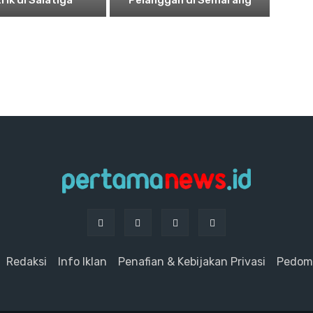
rik di Salatiga
Pelanggan di Semarang
Redaksi
Info Iklan
Penafian & Kebijakan Privasi
Pedoma