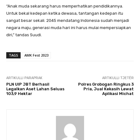
“Anak muda sekarang harus memperhatikan pendidikannya.
Untuk bekal kedepan ketika dewasa, tantangan kedepan itu
sangat besar sekali. 2045 mendatang Indonesia sudah menjadi
negara maju, generasi muda hari ini harus mulai mempersiapkan
diri,” tandas Suudi.
TAGS
AMK Fest 2023
ARTIKULLI PARAPRAK
ARTIKULLI TJETËR
PLN UIP JBT Berhasil
Polres Grobogan Ringkus 3
Legalkan Aset Lahan Seluas
Pria, Jual Kekasih Lewat
103,9 Hektar
Aplikasi Michat