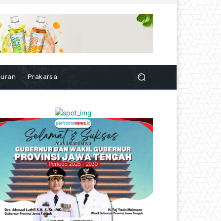
buran
Prakarsa