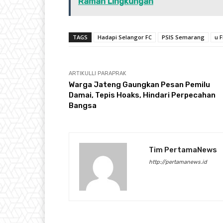
Ramah Lingkungan
TAGS
Hadapi Selangor FC
PSIS Semarang
u 
ARTIKULLI PARAPRAK
Warga Jateng Gaungkan Pesan Pemilu
Damai, Tepis Hoaks, Hindari Perpecahan
Bangsa
Tim PertamaNews
http://pertamanews.id