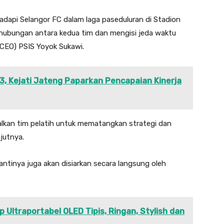
dapi Selangor FC dalam laga paseduluran di Stadion
 hubungan antara kedua tim dan mengisi jeda waktu
 (CEO) PSIS Yoyok Sukawi.
3, Kejati Jateng Paparkan Pencapaian Kinerja
malkan tim pelatih untuk mematangkan strategi dan
jutnya.
ntinya juga akan disiarkan secara langsung oleh
 Ultraportabel OLED Tipis, Ringan, Stylish dan